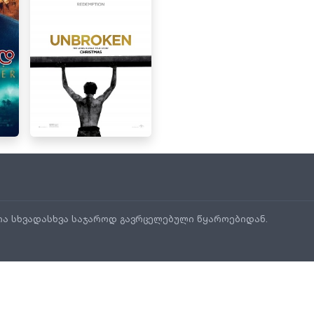
ია სხვადასხვა საჯაროდ გავრცელებული წყაროებიდან.