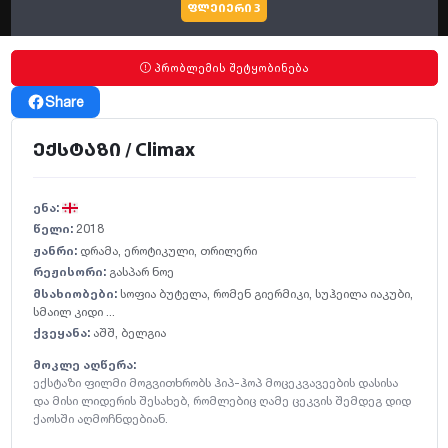
ფლეიერი 3
პრობლემის შეტყობინება
Share
ექსტაზი / Climax
ენა:
წელი:
2018
ჟანრი:
დრამა
,
ეროტიკული
,
თრილერი
რეჟისორი:
გასპარ ნოე
მსახიობები:
სოფია ბუტელა
,
რომენ გიერმიკი
,
სუჰეილა იაკუბი
,
სმაილ კიდი ...
ქვეყანა:
აშშ
,
ბელგია
მოკლე აღწერა:
ექსტაზი ფილმი მოგვითხრობს ჰიპ-ჰოპ მოცეკვავეების დასისა
და მისი ლიდერის შესახებ, რომლებიც ღამე ცეკვის შემდეგ დიდ
ქაოსში აღმოჩნდებიან.