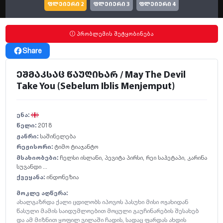
ფლეიერი 2
ფლეიერი 3
ფლეიერი 4
პრობლემის შეტყობინება
Share
ეშმაკსაც წაუღიხარ / May The Devil
Take You (Sebelum Iblis Menjemput)
ენა:
წელი:
2018
ჟანრი:
საშინელება
რეჟისორი:
ტიმო ტიაჯანტო
მსახიობები:
ჩელსი ისლანი
,
პევიტა პირსი
,
რეი საჰეტაპი
,
კარინა
სუვანდი ...
ქვეყანა:
ინდონეზია
მოკლე აღწერა:
ახალგაზრდა ქალი ცდილობს იპოვოს პასუხი მისი ოჯახიდან
წასული მამის საიდუმლოებით მოცული გაუჩინარების შესახებ
და ამ მიზნით ყოფილ ვილაში ჩადის, სადაც ფარდას ახდის