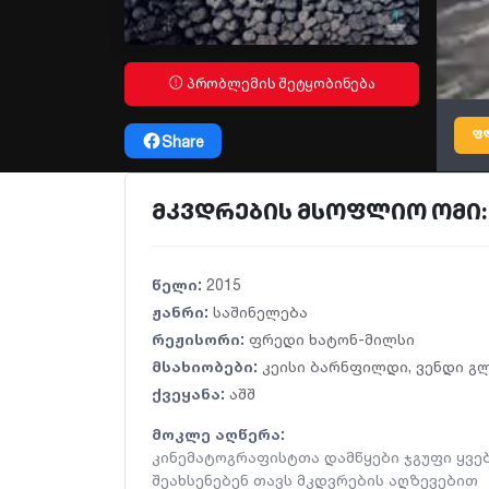
პრობლემის შეტყობინება
ფ
Share
მკვდრების მსოფლიო ომი: დაღ
წელი:
2015
ჟანრი:
საშინელება
რეჟისორი:
ფრედი ხატონ-მილსი
მსახიობები:
კეისი ბარნფილდი
,
ვენდი გ
ქვეყანა:
აშშ
მოკლე აღწერა:
კინემატოგრაფისტთა დამწყები ჯგუფი ყვებ
შეახსენებენ თავს მკდვრების აღზევებით