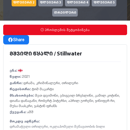
ფლეიერი 2
ფლეიერი 3
ფლეიერი 4
ფლეიერი 5
თრეილერი
პრობლემის შეტყობინება
Share
მშვიდი წყალი / Stillwater
ენა:
წელი:
2021
ჟანრი:
დრამა
,
კრიმინალური
,
თრილერი
რეჟისორი:
ტომ მაკარტი
მსახიობები:
მეთ დეიმონი
,
ებიგეილ ბრესლინი
,
კამილ კოტინი
,
დიანა დანაგანი
,
რობერტ პიტერსი
,
აპრილ უორენი
,
ჯინიფერ რი
,
მუსა მაასკრი
,
ჯასტინ ფრანს
ქვეყანა:
აშშ
მოკლე აღწერა:
დრამატული თრილერი, ოკლაჰომელი მენავთობის ბილი