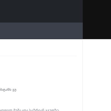
ნსტანს ვუ
ყოფილ მუშაკთა საზრიან ჯგუფზე,