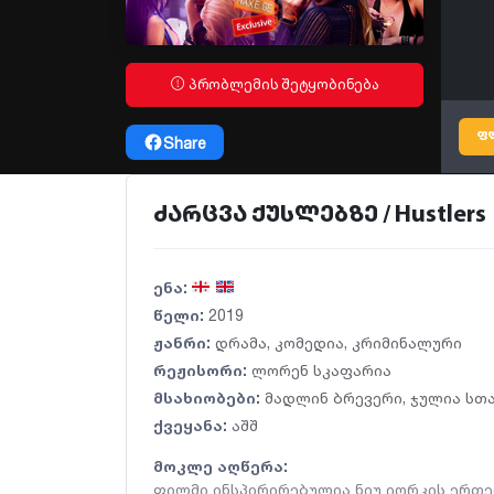
პრობლემის შეტყობინება
ფ
Share
ძარცვა ქუსლებზე / Hustlers
ენა:
წელი:
2019
ჟანრი:
დრამა
,
კომედია
,
კრიმინალური
რეჟისორი:
ლორენ სკაფარია
მსახიობები:
მადლინ ბრევერი
,
ჯულია სთ
ქვეყანა:
აშშ
მოკლე აღწერა:
ფილმი ინსპირირებულია ნიუ იორკის ერთე