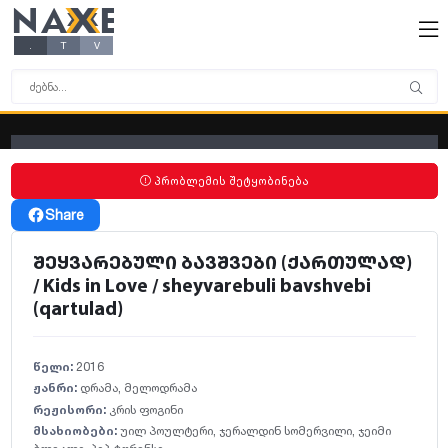
NAXE
X
X
X
X
.
T
V
პრობლემის შეტყობინება
Share
შეყვარებული ბავშვები (ქართულად)
/ Kids in Love / sheyvarebuli bavshvebi
(qartulad)
წელი:
2016
ჟანრი:
დრამა
,
მელოდრამა
რეჟისორი:
კრის ფოგინი
მსახიობები:
უილ პოულტერი
,
ჯერალდინ სომერვილი
,
ჯეიმი