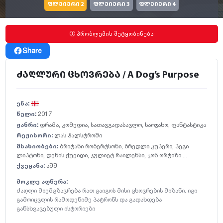
ფლეიერი 2
ფლეიერი 3
ფლეიერი 4
პრობლემის შეტყობინება
Share
ძაღლური ცხოვრება / A Dog’s Purpose
ენა:
წელი:
2017
ჟანრი:
დრამა
,
კომედია
,
სათავგადასავლო
,
საოჯახო
,
ფანტასტიკა
რეჟისორი:
ლას ჰალსტრომი
მსახიობები:
ბრიტანი რობერტსონი
,
ბრედლი კუპერი
,
პეგი
ლიპტონი
,
დენის ქუეიდი
,
ჯულიეტ რაილენსი
,
ჯონ ორტიზი ...
ქვეყანა:
აშშ
მოკლე აღწერა:
ძაღლი მიემგზავრება რათ გაიგოს მისი ცხოვრების მიზანი. იგი
გამოიცვლის რამოდენიმე პატრონს და გადახდება
განსხვავებული ისტორიები