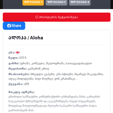
ფლეიერი 2
ფლეიერი 3
ფლეიერი 4
პრობლემის შეტყობინება
Share
ალოჰა / Aloha
ენა:
წელი:
2015
ჟანრი:
დრამა
,
კომედია
,
მელოდრამა
,
სათავგადასავლო
რეჟისორი:
კემერონ კროუ
მსახიობები:
ბრედლი კუპერი
,
ემა სტოუნი
,
რეიჩელ მაკადამსი
,
ალეკ ბოლდუინი
,
ბილ მიურეი
,
ჯონ კრასინსკი ...
ქვეყანა:
აშშ
მოკლე აღწერა:
ცნობილი სამხედრო კონსტრაქტორი უბრუნდება მისი კარიერის
საუკეთესო ტრიუმფებს და უკავშირდება ძველ სიყვარულს,
როდესაც მოულოდნელად ძლიერი საჰაერო სამხედრო ძალა
გამოიძახებს მას…