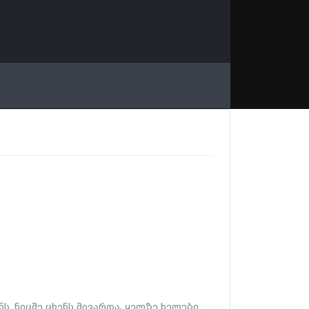
ს. ნიცშე ცხენს მივარდა, ყელზე ხელები