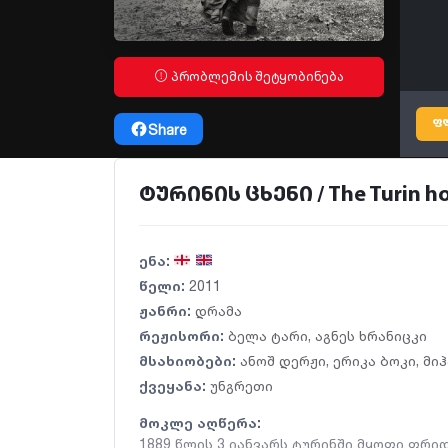
პრობლემის შეტყობინება
ფ
Share
ტურინის ცხენი / The Turin ho
ენა:
წელი:
2011
ჟანრი:
დრამა
რეჟისორი:
ბელა ტარი
,
აგნეს ხრანიცკი
მსახიობები:
ანოშ დერჟი
,
ერიკა ბოკი
,
მიჰ
ქვეყანა:
უნგრეთი
მოკლე აღწერა:
1889 წლის 3 იანვარს ტურინში მყოფი ფრიდ