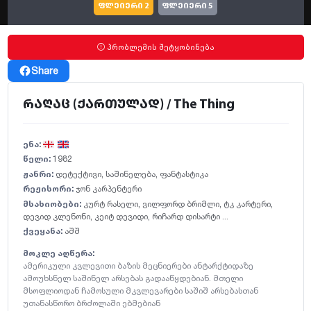
ფლეიერი 2
ფლეიერი 5
პრობლემის შეტყობინება
Share
რაღაც (ქართულად) / The Thing
ენა:
წელი:
1982
ჟანრი:
დეტექტივი
,
საშინელება
,
ფანტასტიკა
რეჟისორი:
ჯონ კარპენტერი
მსახიობები:
კურტ რასელი
,
ვილფორდ ბრიმლი
,
ტკ კარტერი
,
დევიდ კლენონი
,
კეიტ დევიდი
,
რიჩარდ დისარტი ...
ქვეყანა:
აშშ
მოკლე აღწერა:
ამერიკული კვლევითი ბაზის მეცნიერები ანტარქტიდაზე
ამოუხსნელ საშინელ არსებას გადააწყდებიან. მთელი
მსოფლიოდან ჩამოსული მკვლევარები საშიშ არსებასთან
უთანასწორო ბრძოლაში ებმებიან