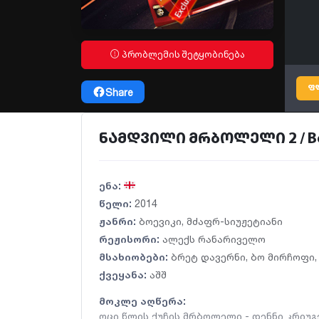
პრობლემის შეტყობინება
ფ
Share
ნამდვილი მრბოლელი 2 / Born 
ენა:
წელი:
2014
ჟანრი:
ბოევიკი
,
მძაფრ-სიუჟეტიანი
რეჟისორი:
ალექს რანარიველო
მსახიობები:
ბრეტ დავერნი
,
ბო მირჩოფი
ქვეყანა:
აშშ
მოკლე აღწერა:
ოცი წლის ქუჩის მრბოლელი - დენნი კრიუგ