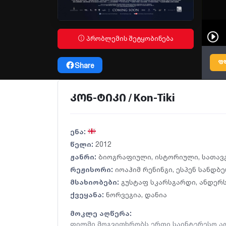
პრობლემის შეტყობინება
ფ
Share
კონ-ტიკი / Kon-Tiki
ენა:
წელი:
2012
ჟანრი:
ბიოგრაფიული
,
ისტორიული
,
სათავ
რეჟისორი:
იოაჰიმ რენინგი
,
ესპენ სანდბ
მსახიობები:
გუსტაფ სკარსგარდი
,
ანდერს
ქვეყანა:
ნორვეგია
,
დანია
მოკლე აღწერა:
ფილმი მოგვითხრობს ერთი საინტერესო ად