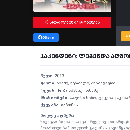
პრობლემის შეტყობინება
ფ
Share
ჰაკენდენი: ლეგენდა აღმოსა
წელი:
2013
ჟანრი:
ანიმე
,
სერიალი
,
ანიმაციური
რეჟისორი:
იამასაკი ოსამუ
მსახიობები:
სატოსი ხინო
,
ტეცუია კაკიხა
ქვეყანა:
იაპონია
მოკლე აღწერა:
სიუჟეტი ბიუნა ოსაკეს ირგვლივ ვითარდება
მოსახლეობამ სოფლის გადაწვა გადაწყვი